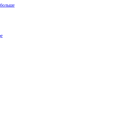
 больше
ре