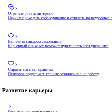
Отрепетировать интервью
Научим проходить собеседование и отвечать на неудобные
Вылечить синдром самозванца
Карьерный психолог поможет чувствовать себя увереннее
Справиться с выгоранием
Психолог поддержит, если не осталось сил на работу
Развитие карьеры
Развитие навыков и карьеры