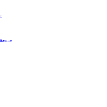
ре
 больше